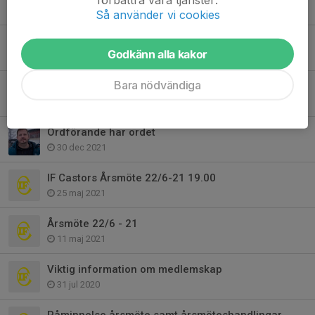
2 jun 2024
Så använder vi cookies
LF Jämtland support
Godkänn alla kakor
2 mar 2024
Bara nödvändiga
Nytt Bankgiro på våra fakturor
25 okt 2023
Ordförande har ordet
30 dec 2021
IF Castors Årsmöte 22/6-21 19.00
25 maj 2021
Årsmöte 22/6 - 21
11 maj 2021
Viktig information om medlemskap
31 jul 2020