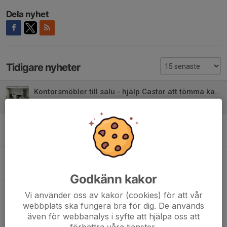
Dela nyhet
Tidigare nyheter
Kontorsmöbler till salu - hjälp Castor att tömma kansliet!
14 jan, 16:35
Efterlyses - nytt husrum till våra pokaler!
25 feb 2025
Isovalen är öppen
10 dec 2024
Godkänn kakor
World Inclusive Para Skating Championships startar idag
Vi använder oss av kakor (cookies) för att vår
8 jul 2024
webbplats ska fungera bra för dig. De används
även för webbanalys i syfte att hjälpa oss att
IF Castors Årsmöte 17/6 -24 18:30
förbättra våra tjänster.