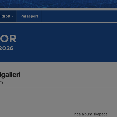
iidrott
Parasport
TOR
 2026
dgalleri
um
Inga album skapade