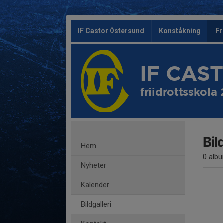
IF Castor Östersund
Konståkning
Fr
IF CAS
friidrottsskola
Bil
Hem
0 alb
Nyheter
Kalender
Bildgalleri