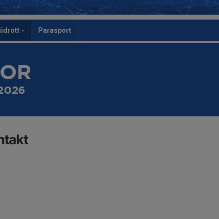
iidrott
Parasport
TOR
 2026
ntakt