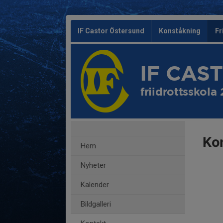
IF Castor Östersund
Konståkning
Fr
IF CAS
friidrottsskola
Ko
Hem
Nyheter
Kalender
Bildgalleri