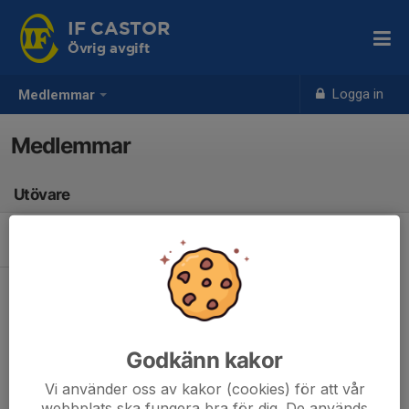
IF CASTOR
Övrig avgift
Logga in
Medlemmar
Medlemmar
Utövare
Det finns inga utövare
Godkänn kakor
Vi använder oss av kakor (cookies) för att vår
webbplats ska fungera bra för dig. De används