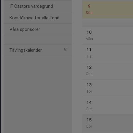
IF Castors värdegrund
9
Sön
Konståkning för alla-fond
Våra sponsorer
10
Mån
11
Tävlingskalender
Tis
12
Ons
13
Tor
14
Fre
15
Lör