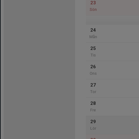
23
Sön
24
Mån
25
Tis
26
Ons
27
Tor
28
Fre
29
Lör