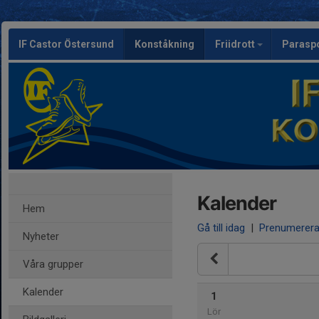
IF Castor Östersund
Konståkning
Friidrott
Parasp
Kalender
Hem
Gå till idag
|
Prenumerer
Nyheter
Våra grupper
Kalender
1
Lör