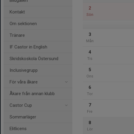
Bildgalleri
2
Kontakt
Sön
Om sektionen
3
Tränare
Mån
IF Castor in English
4
Skridskoskola Östersund
Tis
5
Inclusivegrupp
Ons
För våra åkare
6
Åkare från annan klubb
Tor
7
Castor Cup
Fre
Sommarläger
8
Elitlicens
Lör