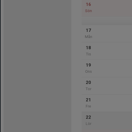
16
Sön
17
Mån
18
Tis
19
Ons
20
Tor
21
Fre
22
Lör