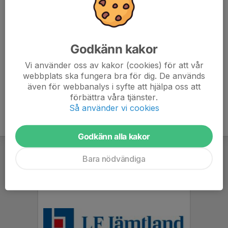
Åkaren erbjuds
ta av pannbandet
vid enkel axel och avklarat
basic 2 eller motsvarande i kombination med ålder och
Godkänn kakor
kunskapsnivå som avgörs av vår huvudtränare Janusz och i
samråd med målsman om åkaren inte är vuxen. Detta för allas
Vi använder oss av kakor (cookies) för att vår
säkerhet på isen. Alla i gruppen erbjuds ta av sig pannbandet
webbplats ska fungera bra för dig. De används
samtidigt (med undantag för grupper med myndiga åkare).
även för webbanalys i syfte att hjälpa oss att
förbättra våra tjänster.
Så använder vi cookies
Godkänn alla kakor
Bara nödvändiga