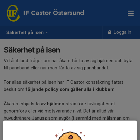
IF Castor Östersund
Logga in
Säkerhet på isen
Säkerhet på isen
Vi får ibland frågor om när åkare får ta av sig hjälmen och byta
till pannband eller när man får ta av sig pannbandet.
För allas säkerhet på isen har IF Castor konståkning fattat
beslut om
följande policy som gäller alla i klubben
:
Åkaren erbjuds
ta av hjälmen
strax före tävlingstestet
genomförs eller vid motsvarande nivå. Det är alltid vår
huvudtränare Janusz som avgör (i samråd med målsman om
åkaren inte är vuxen). När hjälmen tas av
använder åkaren ett
särskild pannband för skydd
. Alla i gruppen tar av sig hjälmen
samtidigt.