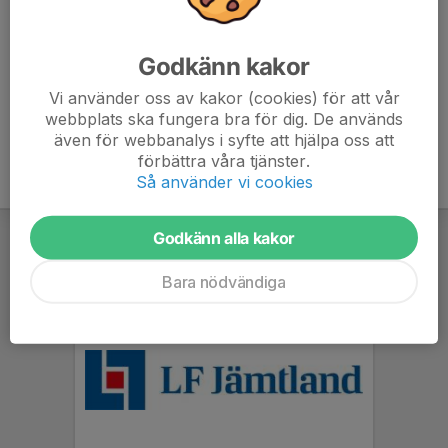
Anmälan familjemedlemsskap
Medlemsavgiften betalas i augusti (vid säsongsstart) eller
Godkänn kakor
löpande under året vid nystart, men gäller alltid per säsong och
Vi använder oss av kakor (cookies) för att vår
inte kalenderår.
webbplats ska fungera bra för dig. De används
även för webbanalys i syfte att hjälpa oss att
förbättra våra tjänster.
Så använder vi cookies
Godkänn alla kakor
Bara nödvändiga