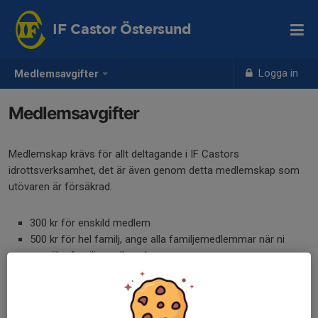
IF Castor Östersund
Logga in
Medlemsavgifter
Medlemsavgifter
Medlemskap krävs för allt deltagande i IF Castors
idrottsverksamhet, det är även genom detta medlemskap som
utövaren är försäkrad.
300 kr för enskild medlem
500 kr för hel familj, ange alla familjemedlemmar när ni
anmäler familjemedlemskap.
Anmälan till familjemedlemskap kan göras här: