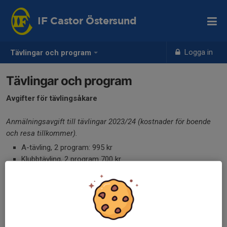
IF Castor Östersund
Logga in
Tävlingar och program
Tävlingar och program
Avgifter för tävlingsåkare
Anmälningsavgift till tävlingar 2023/24 (kostnader för boende
och resa tillkommer).
A-tävling, 2 program: 995 kr
Klubbtävling, 2 program 700 kr
Klubbtävling, 1 program 475 kr
Stjärntävling, 1 program 365 kr
Tävlingsprogram används vanligen i två år och ingår i
träningsavgiften.