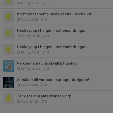
15 maj, 15:22
0
Barmarksschema nästa vecka - vecka 20
7 maj, 21:35
0
Hockeycup i helgen - schemändringar
26 mar, 07:35
0
Hockeycup i helgen - schemändringar
19 mar, 18:52
0
Välkomna på glasskväll på tisdag!
15 mar, 09:26
0
Anmälan till vårt sommarläger är öppen!
9 mar, 20:26
0
Tack för en fantastisk tävling!
1 mar, 21:13
0