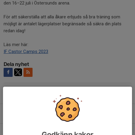
den 16–22 juli i Östersunds arena.
För att säkerställa att alla åkare erbjuds så bra träning som
möjligt är antalet lägerplatser begränsade så säkra din plats
redan idag!
Läs mer här:
IF Castor Camps 2023
Dela nyhet
Tidigare nyheter
Försäsongsträning för tävlingsgrupper v. 33 - anmälan behövs
6 aug, 07:57
0
Vill du vara ungdomstränare i höst?
Godkänn kakor