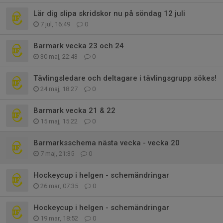
Lär dig slipa skridskor nu på söndag 12 juli
7 jul, 16:49
0
Barmark vecka 23 och 24
30 maj, 22:43
0
Tävlingsledare och deltagare i tävlingsgrupp sökes!
24 maj, 18:27
0
Barmark vecka 21 & 22
15 maj, 15:22
0
Barmarksschema nästa vecka - vecka 20
7 maj, 21:35
0
Hockeycup i helgen - schemändringar
26 mar, 07:35
0
Hockeycup i helgen - schemändringar
19 mar, 18:52
0