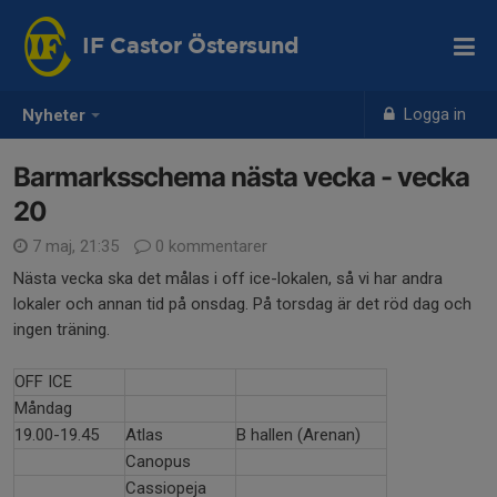
IF Castor Östersund
Logga in
Nyheter
Barmarksschema nästa vecka - vecka
20
7 maj, 21:35
0 kommentarer
Nästa vecka ska det målas i off ice-lokalen, så vi har andra
lokaler och annan tid på onsdag. På torsdag är det röd dag och
ingen träning.
OFF ICE
Måndag
19.00-19.45
Atlas
B hallen (Arenan)
Canopus
Cassiopeja