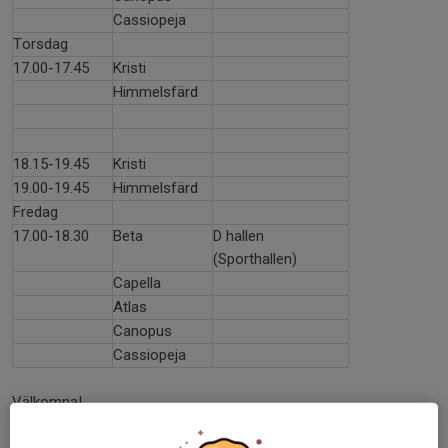
Cassiopeja
Torsdag
17.00-17.45
Kristi
Himmelsfärd
18.15-19.45
Kristi
19.00-19.45
Himmelsfärd
Fredag
17.00-18.30
Beta
D hallen
(Sporthallen)
Capella
Atlas
Canopus
Cassiopeja
Välkomna!
Dela nyhet