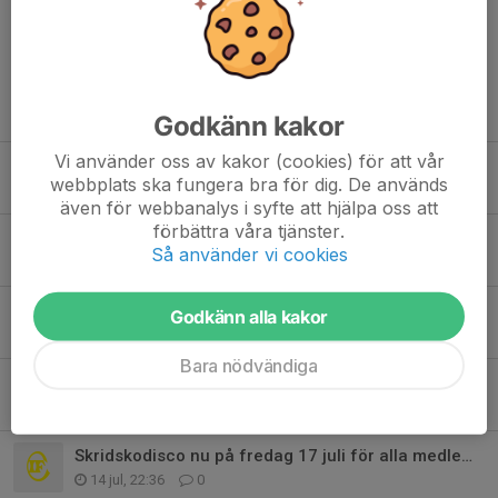
Tidigare nyheter
Godkänn kakor
Vi använder oss av kakor (cookies) för att vår
Försäsongsträning för tävlingsgrupper v. 33 - anmälan behövs
webbplats ska fungera bra för dig. De används
6 aug, 07:57
0
även för webbanalys i syfte att hjälpa oss att
förbättra våra tjänster.
Vill du vara ungdomstränare i höst?
Så använder vi cookies
30 jul, 13:59
0
Elitsammandrag 28-30 augusti
Godkänn alla kakor
28 jul, 14:44
0
Bara nödvändiga
Planerar du att sluta åka med oss?
15 jul, 21:21
0
Skridskodisco nu på fredag 17 juli för alla medlemmar & lägerdeltagare
14 jul, 22:36
0