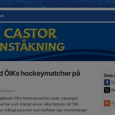
ort
vid ÖIKs hockeymatcher på
Dela 
De
De
mentarer
gällande ÖIKs hemmamatcher under säsongen
Ny
har vi en stängd arena, vilket betyder att ÖIK
 hur många personer som befinner sig i evenemanget