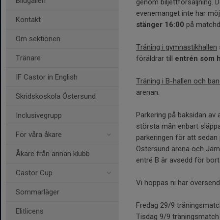
Bildgalleri
genom biljettförsäljning. De
evenemanget inte har möjl
Kontakt
stänger 16:00
på matchd
Om sektionen
Träning i gymnastikhallen
Tränare
föräldrar till
entrén som h
IF Castor in English
Träning i B-hallen och ba
arenan.
Skridskoskola Östersund
Parkering på baksidan av 
Inclusivegrupp
största mån enbart släpp
För våra åkare
parkeringen för att sedan 
Östersund arena och Jämtk
Åkare från annan klubb
entré B är avsedd för bor
Castor Cup
Vi hoppas ni har översen
Sommarläger
Fredag 29/9 träningsmatc
Elitlicens
Tisdag 9/9 träningsmatc