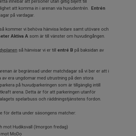
tta innebär att personer utan giltig biljett till
ighet att komma in i arenan via huvudentrén.
Entrén
agar på vardagar.
så kommer vi behöva hänvisa ledare samt utövare och
eter Aktiva A
som är till vänster om huvudingången.
ndyplanen
så hänvisar vi er till
entré B
på baksidan av
arenan är begränsad under matchdagar så vi ber er att i
a av era ungdomar med utrustning på den stora
parkera på huvudparkeringen som är tillgänglig intill
raft arena. Detta är för att parkeringen utanför
talagets spelarbuss och räddningstjänstens fordon.
de för detta under säsongens matcher:
h mot Hudiksvall (Imorgon fredag)
h mot MoDo