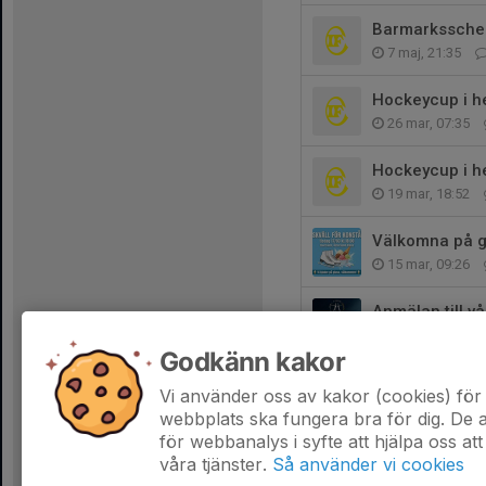
Barmarksschem
7 maj, 21:35
Hockeycup i h
26 mar, 07:35
Hockeycup i h
19 mar, 18:52
Välkomna på gl
15 mar, 09:26
Anmälan till v
9 mar, 20:26
Godkänn kakor
Tack för en fan
Vi använder oss av kakor (cookies) för 
1 mar, 21:13
webbplats ska fungera bra för dig. De
för webbanalys i syfte att hjälpa oss att
våra tjänster.
Så använder vi cookies