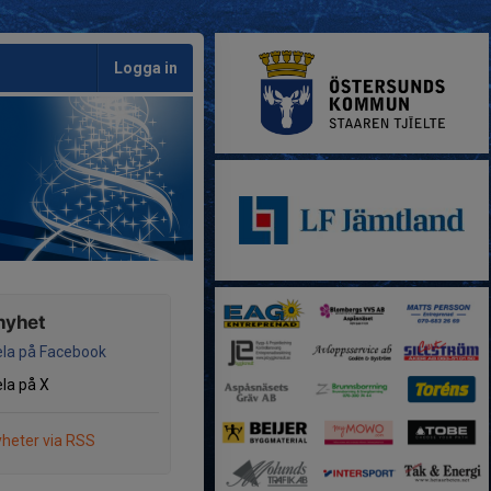
Logga in
nyhet
la på Facebook
la på X
heter via RSS