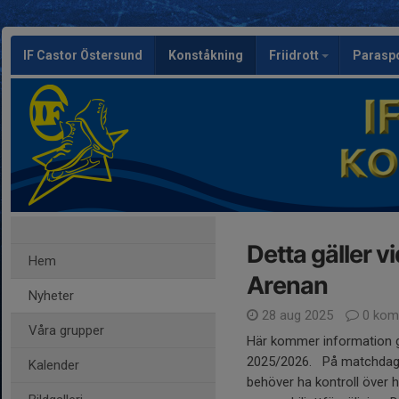
IF Castor Östersund
Konståkning
Friidrott
Parasp
Detta gäller 
Hem
Arenan
Nyheter
28 aug 2025
0 kom
Våra grupper
Här kommer information 
2025/2026. På matchdagar 
Kalender
behöver ha kontroll över