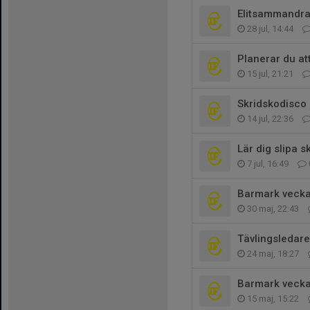
Elitsammandra
28 jul, 14:44
Planerar du at
15 jul, 21:21
Skridskodisco 
14 jul, 22:36
Lär dig slipa s
7 jul, 16:49
Barmark vecka
30 maj, 22:43
Tävlingsledare
24 maj, 18:27
Barmark vecka
15 maj, 15:22