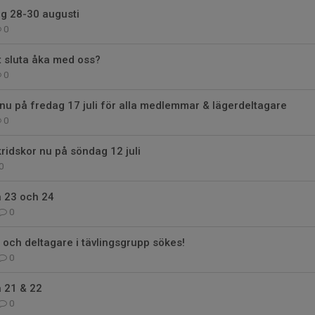
g 28-30 augusti
0
t sluta åka med oss?
0
nu på fredag 17 juli för alla medlemmar & lägerdeltagare
0
kridskor nu på söndag 12 juli
0
 23 och 24
0
 och deltagare i tävlingsgrupp sökes!
0
 21 & 22
0